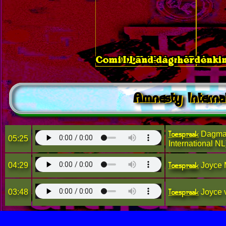
Comité 21 Maart - Demons
Internationale Vrou
Land-dag herdenkin
Amnesty Interna
Toespraak
Dagmar
05:25
International NL
Toespraak
04:29
Joyce M
Toespraak
03:48
Joyce v