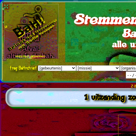
Stemmen
Ba
alle 
frag
BaHrchief
z
1 uitzending 