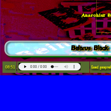
Anarchist 
Belarus Black
Goed gespre
08:51