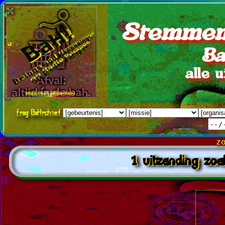
Stemmen
Ba
alle 
frag
BaHrchief
z
1 uitzending zoe