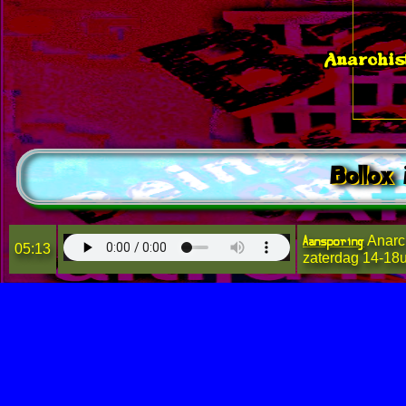
Anarchis
Bollox 
Aansporing
Anarc
05:13
zaterdag 14-18u