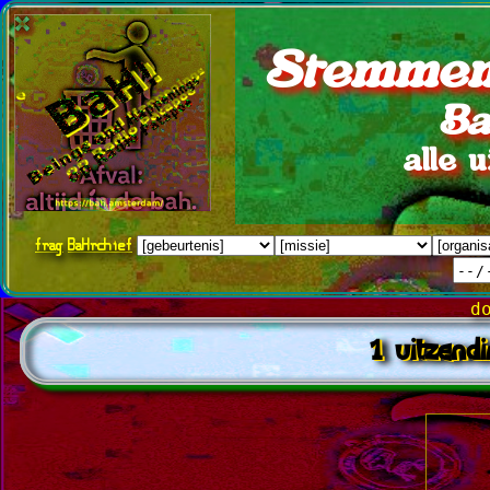
Stemmen
Ba
alle 
frag
BaHrchief
d
1 uitzend