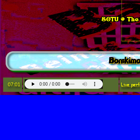
SOTU @ The 
Borskimo
Live perf
07:01