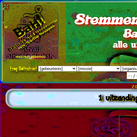
Stemmen
Ba
alle 
frag
BaHrchief
z
1 uitzendi