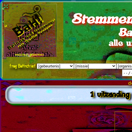
Stemmen
Ba
alle 
frag
BaHrchief
d
1 uitzending