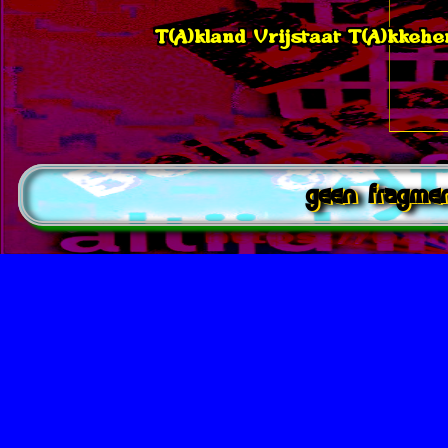
T(A)kland Vrijstaat T(A)kkeh
geen fragme