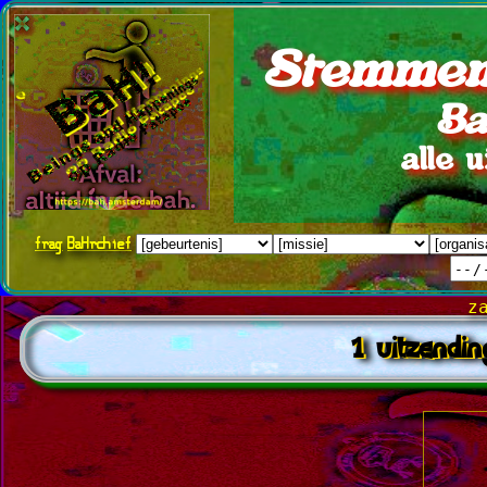
Stemmen
Ba
alle 
frag
BaHrchief
z
1 uitzendin