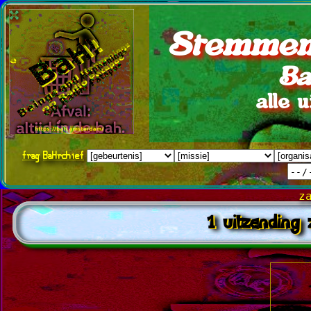
Stemmen
Ba
alle 
frag
BaHrchief
z
1 uitzending 