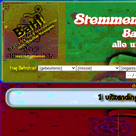
Stemmen
Ba
alle 
frag
BaHrchief
d
1 uitzendin