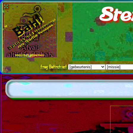
Ste
frag
BaHrchief