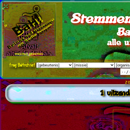
Stemmen
Ba
alle 
frag
BaHrchief
z
1 uitzend