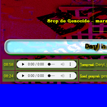
Stop de Genocide – mars
Deryl i
Toespraak
08:58
Deryl,
Goed gesprek
08:24
ges