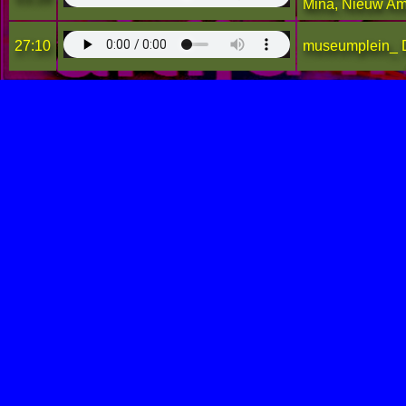
Mina, Nieuw Am
27:10
museumplein_ Do