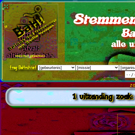
Stemmen
Ba
alle 
frag
BaHrchief
z
1 uitzending zoek