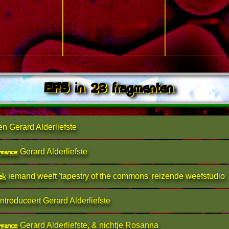
EFS in 23 fragmenten
en Gerard Alderliefste
rmance
Gerard Alderliefste
ek
iemand weeft 'tapestry of the commons' reizende weefstudio
ntroduceert Gerard Alderliefste
rmance
Gerard Alderliefste, & nichtje Rosanna