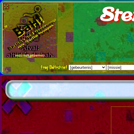
Ste
frag
BaHrchief