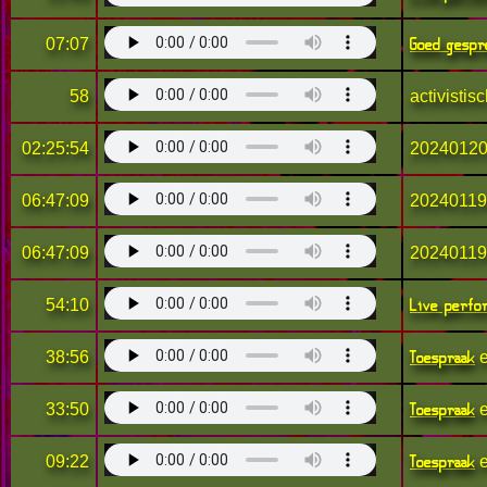
Goed gespr
07:07
58
activistis
02:25:54
20240120
06:47:09
20240119-
06:47:09
20240119-
Live perfo
54:10
Toespraak
38:56
e
Toespraak
33:50
e
Toespraak
09:22
e