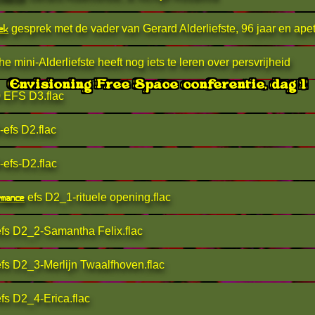
ek
gesprek met de vader van Gerard Alderliefste, 96 jaar en apet
che mini-Alderliefste heeft nog iets te leren over persvrijheid
Envisioning Free Space conferentie, dag 3
Envisioning Free Space conferentie, dag 2
Envisioning Free Space conferentie, dag 1
 EFS D3.flac
efs D2.flac
efs-D2.flac
rmance
efs D2_1-rituele opening.flac
fs D2_2-Samantha Felix.flac
fs D2_3-Merlijn Twaalfhoven.flac
fs D2_4-Erica.flac