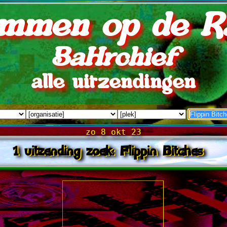
mmen op de R
BaHrchief
alle uitzendingen
zo 8 okt 23
1 uitzending zoek: Flippin Bitches