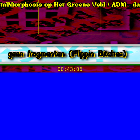
talMorphosis op Het Groene Veld / ADM - da
geen fragmenten (Flippin Bitches)
00:43:06