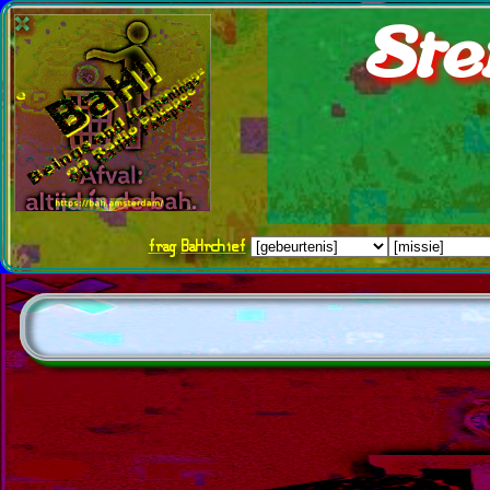
Ste
frag
BaHrchief