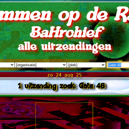
mmen op de R
BaHrchief
alle uitzendingen
zo 24 aug 25
1 uitzending zoek: Gate 48