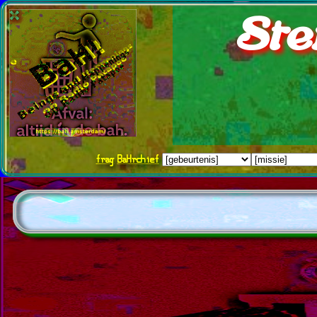
Ste
frag
BaHrchief