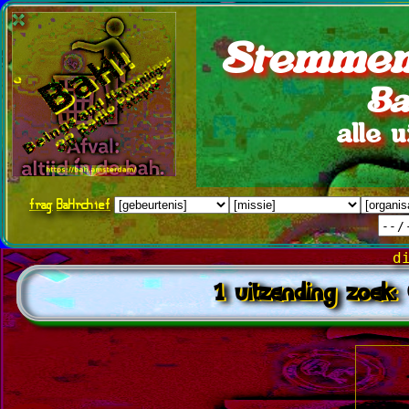
Stemmen
Ba
alle 
frag
BaHrchief
d
1 uitzending zoek: