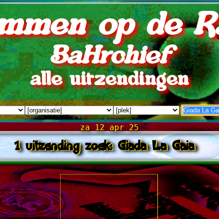
mmen op de R
BaHrchief
alle uitzendingen
za 12 apr 25
1 uitzending zoek: Giada La Gaia