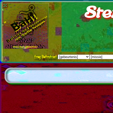
Ste
frag
BaHrchief