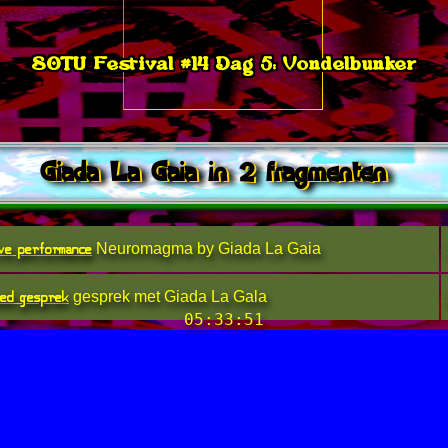
SOTU Festival #14 Dag 5: Vondelbunker
Giada La Gaia in 2 fragmenten
ve performance
Neuromagma by Giada La Gaia
ed gesprek
gesprek met Giada La Gala
05:33:51