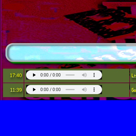
Li
17:40
Go
11:39