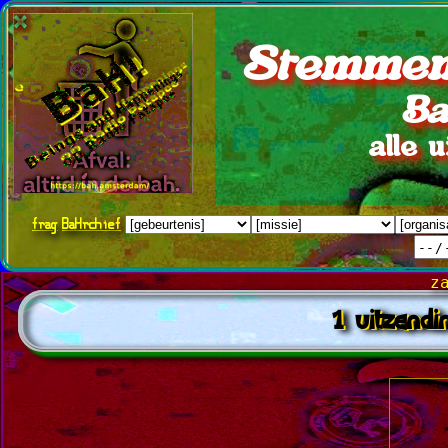
Stemmen
Ba
alle 
frag
BaHrchief
z
1 uitzendi