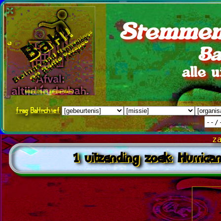
Stemmen
Ba
alle 
frag
BaHrchief
z
1 uitzending zoek: Hurric