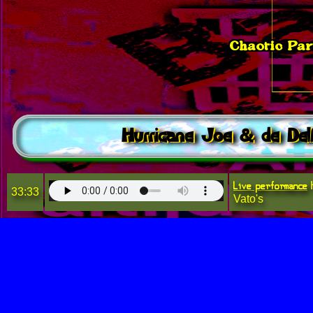
Chaotic Par
Hurricane Joe & de Del
Live performance
H
33:33
Vato's