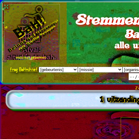
Stemmen
Ba
alle 
frag
BaHrchief
z
1 uitzendi