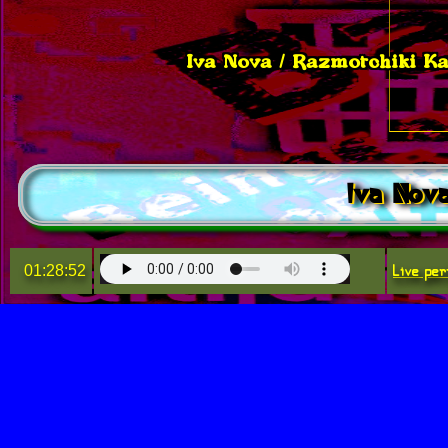
Iva Nova / Razmotchiki K
Iva Nova
Live per
01:28:52