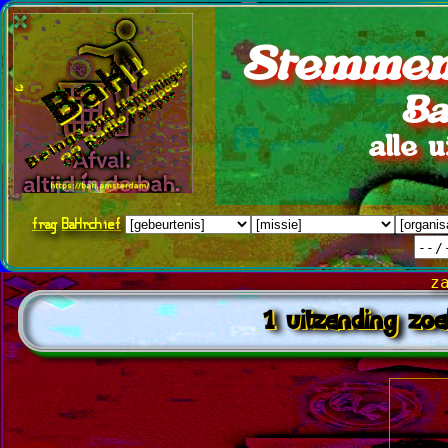
Stemmen
Ba
alle 
frag
BaHrchief
z
1 uitzending zo