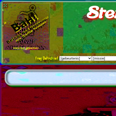
Ste
frag
BaHrchief