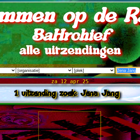
mmen op de R
BaHrchief
alle uitzendingen
za 12 apr 25
1 uitzending zoek: Jena Jang