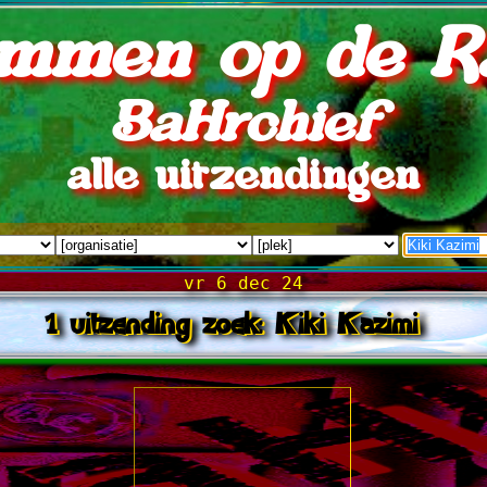
mmen op de R
BaHrchief
alle uitzendingen
vr 6 dec 24
1 uitzending zoek: Kiki Kazimi