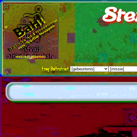
Ste
frag
BaHrchief