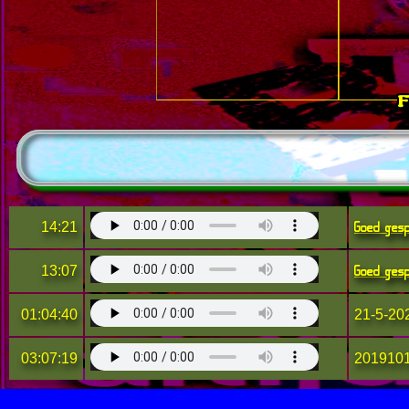
F
Goed ges
14:21
Goed ges
13:07
01:04:40
21-5-20
03:07:19
2019101