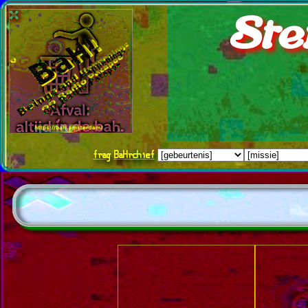
Ste
frag
BaHrchief