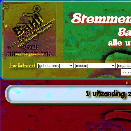
Stemmen
Ba
alle 
frag
BaHrchief
d
1 uitzending z