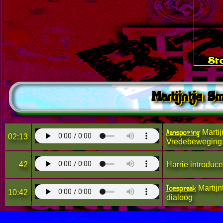
Sto
Martijntje S
Aansporing
Martij
02:13
Vredebeweging,
42
Harrie introducee
Toespraak
Martijn
10:42
dialoog