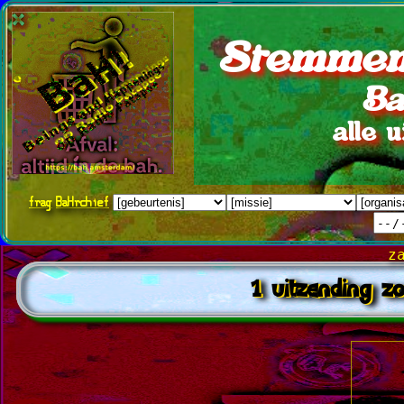
Stemmen
Ba
alle 
frag
BaHrchief
z
1 uitzending z