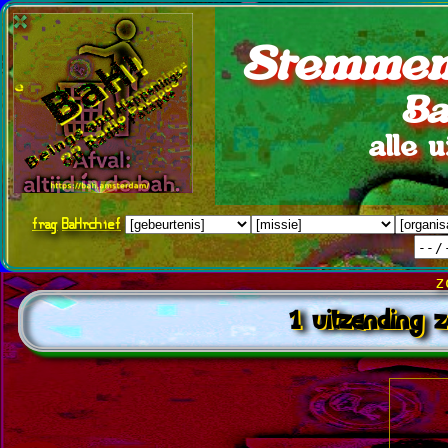
Stemmen
Ba
alle 
frag
BaHrchief
z
1 uitzending 