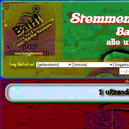
Stemmen
Ba
alle 
frag
BaHrchief
d
1 uitzend