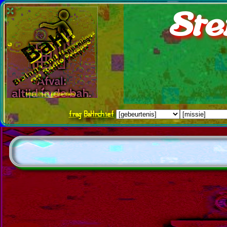
Ste
frag
BaHrchief