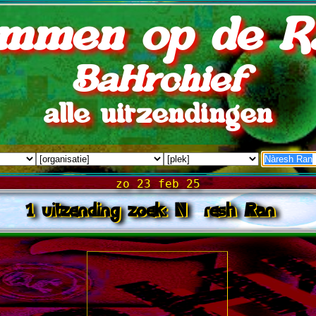
mmen op de R
BaHrchief
alle uitzendingen
zo 23 feb 25
1 uitzending zoek: Nàresh Ran