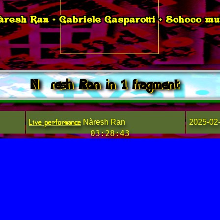
àresh Ran + Gabriele Gasparotti + Schoco mu
Nàresh Ran in 1 fragment
Live performance
Nàresh Ran
2025-02
03:28:43