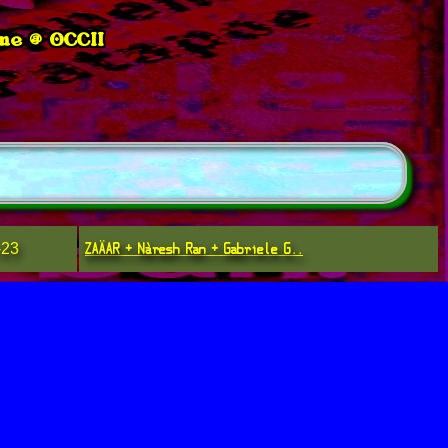
ne @ OCCII
ZAÄAR + Nàresh Ran + Gabriele G..
-23