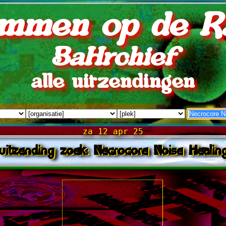
mmen op de R
BaHrchief
alle uitzendingen
za 12 apr 25
uitzending zoek: Necrocore Noise Healin