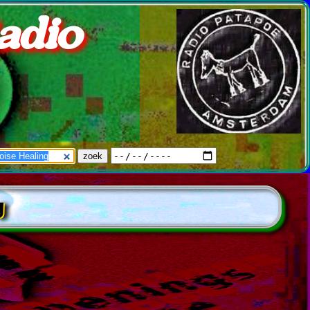
adio
g