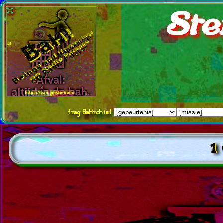
Ste
frag
BaHrchief
1 