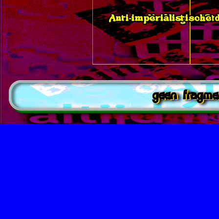
Anti-imperialistische
No Kings _ No
Sto
geen fragme