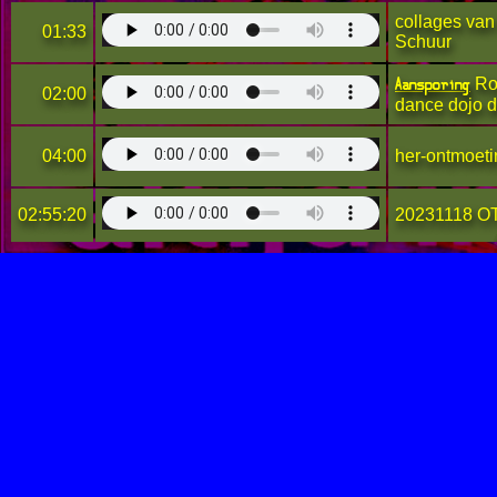
collages van
01:33
Schuur
Aansporing
Roc
02:00
dance dojo d
04:00
her-ontmoeti
02:55:20
20231118 OT3