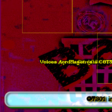
Voices Across Borders / Rad
Opening Vrije Ruimte
Planet on a Chain
Reclaim 
OT3
OT301 in