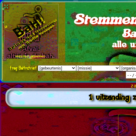
Stemmen
Ba
alle 
frag
BaHrchief
z
1 uitzending