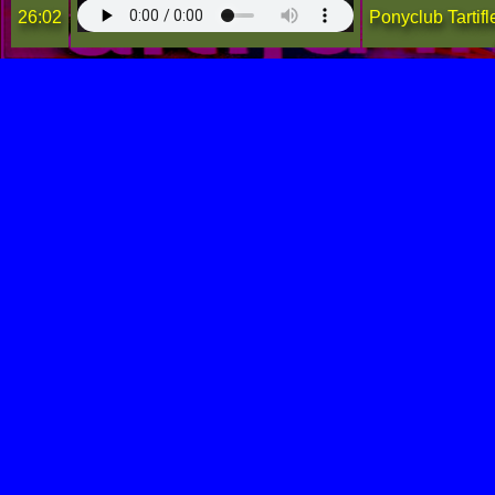
26:02
Ponyclub Tartifl