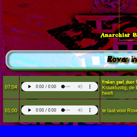
Anarchist 
Rover in
Kraken gaat door
R
07:04
Kraaklustig, de 
heeft
01:00
te laat voor Rov