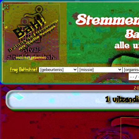
Stemmen
Ba
alle 
frag
BaHrchief
z
1 uitzend