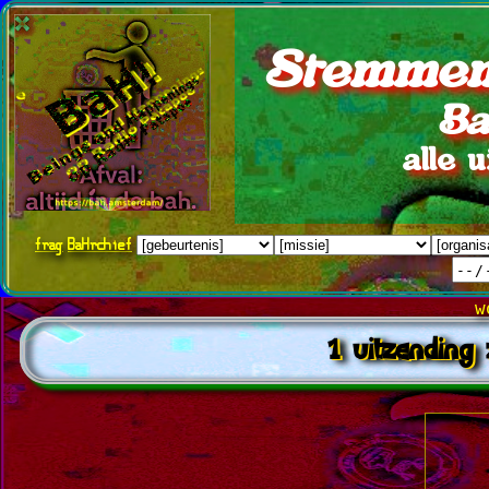
Stemmen
Ba
alle 
frag
BaHrchief
w
1 uitzending