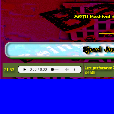
SOTU Festival #
Sjoerd Jux
Live performance
S
21:53
death