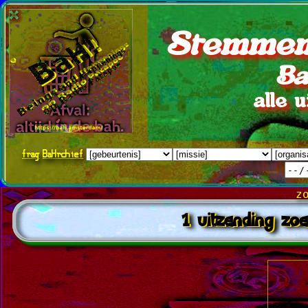
Stemmen
Ba
alle 
frag
BaHrchief
z
1 uitzending zoe