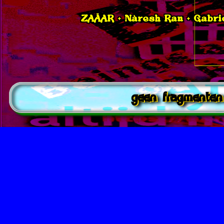
ZAÄAR + Nàresh Ran + Gabrie
geen fragmenten