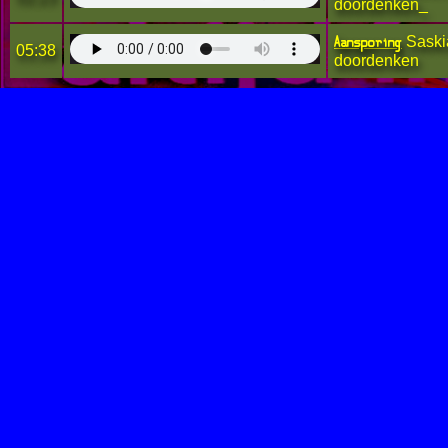
doordenken_
Aansporing
Saskia
05:38
doordenken