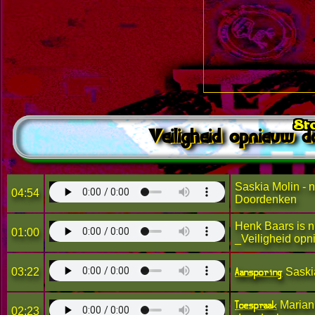
Sto
Sto
Veiligheid opnieuw 
Saskia Molin - 
04:54
Doordenken
Henk Baars is n
01:00
_Veiligheid op
Aansporing
03:22
Saskia
Toespraak
Mariann
02:23