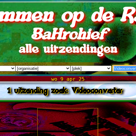
mmen op de R
BaHrchief
alle uitzendingen
wo 9 apr 25
1 uitzending zoek: Videoconverter