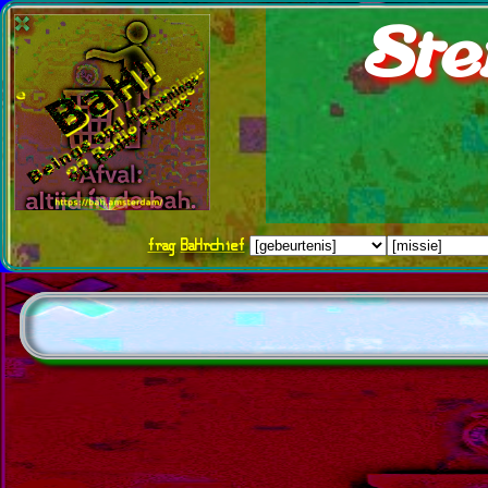
Ste
frag
BaHrchief