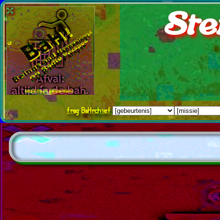
Ste
frag
BaHrchief