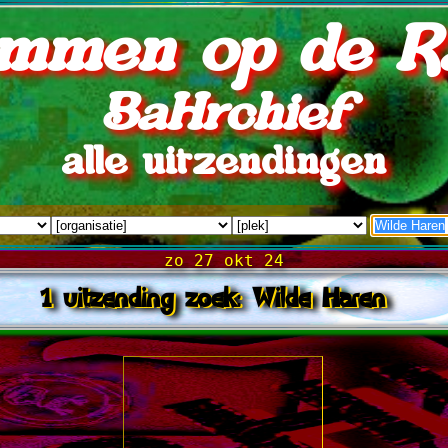
mmen op de R
BaHrchief
alle uitzendingen
zo 27 okt 24
1 uitzending zoek: Wilde Haren