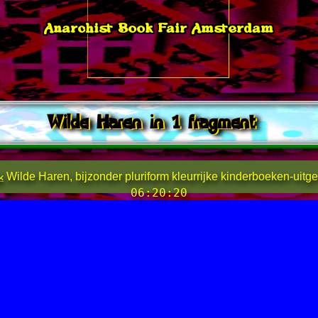
Anarchist Book Fair Amsterdam
Wilde Haren in 1 fragment
k
Wilde Haren, bijzonder pluriform kleurrijke kinderboeken-uitge
06:20:20