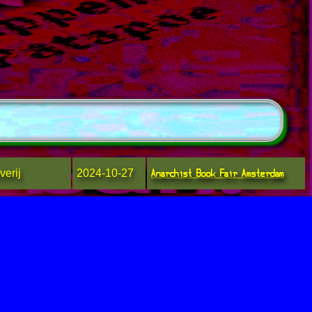
Anarchist Book Fair Amsterdam
verij
2024-10-27