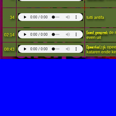
34
tutti antifa
Goed gesprek
de n
02:14
even uit
Opmerkelijk
opeen
08:43
kataren ende ket