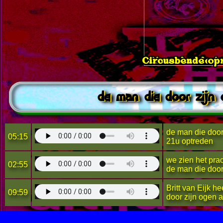
Circusbende op 
Circusbende in
de man die door zijn
de man die door 
05:15
21u optreden
we zien het pra
02:55
de man die door
Britt van Eijk h
09:59
door zijn ogen 