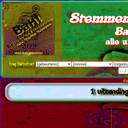
Stemmen
Ba
alle 
frag
BaHrchief
d
1 uitzending