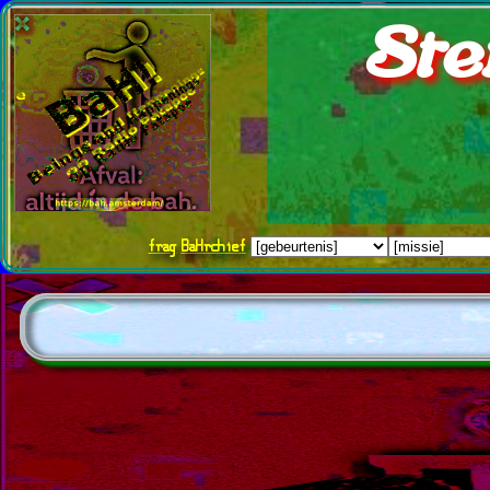
Ste
frag
BaHrchief