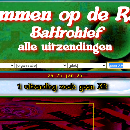
mmen op de R
BaHrchief
alle uitzendingen
za 25 jan 25
1 uitzending zoek: geen XR