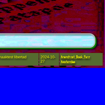
Anarchist Book Fair
aaktest libertad
2024-10-
27
Amsterdam