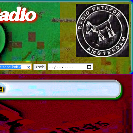
adio
e