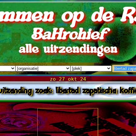
mmen op de R
BaHrchief
alle uitzendingen
zo 27 okt 24
uitzending zoek: libertad zapatische koffi