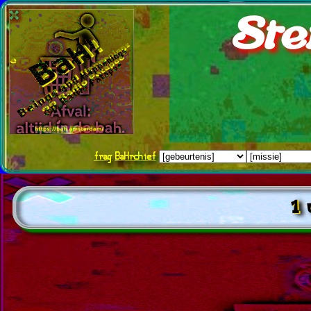
Ste
frag
BaHrchief
1 