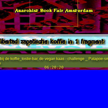
Anarchist Book Fair Amsterdam
libertad zapatische koffie in 1 fragment
bij de koffie_tostie-bar, de vegan kaas - challenge _ Patapoe-sm
e
06:20:20