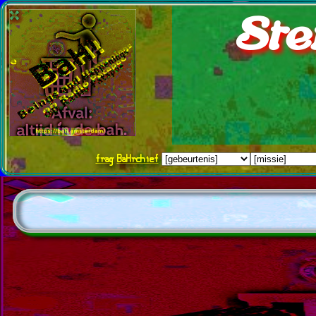
Ste
frag
BaHrchief