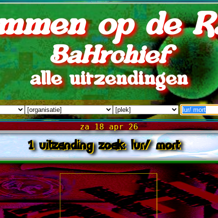
mmen op de R
BaHrchief
alle uitzendingen
za 18 apr 26
1 uitzending zoek: lur/ mort