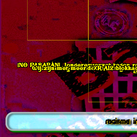
¡NO PASARÁN! Jongerenverzet tegen rac
Wij zijn met meer: Over verzet en 
Samen tegen fascisme - tegende
Comité 21 Maart - Demons
demo Samen teg
XR A12 blokka
h
racisme 