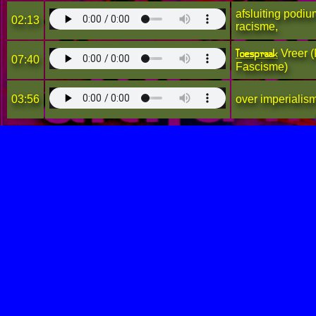
afsluiting podi
02:13
racisme,
Toespraak
Vreer (
07:40
Fascisme)
03:56
over imperialis