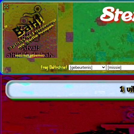
Ste
frag
BaHrchief
1 u