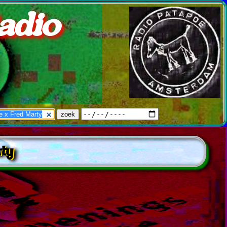
adio
rty