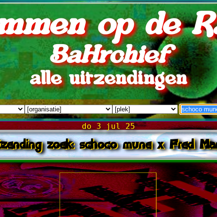
mmen op de R
BaHrchief
alle uitzendingen
do 3 jul 25
itzending zoek: schoco mune x Fred Ma