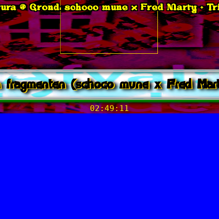
ura @ Grond: schoco mune x Fred Marty + Tr
 fragmenten (schoco mune x Fred Mar
02:49:11