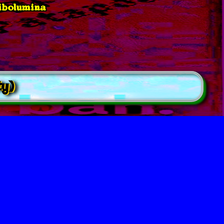
ibolumina
ty)