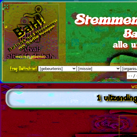
Stemmen
Ba
alle 
frag
BaHrchief
w
1 uitzendin